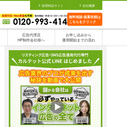
採用特設サイト
会社概要
無料相談•提案依頼は
こちらをクリック
を
広告代理店
お申し込みから
HP制作会社様へ
運用開始までの流れ
日
日