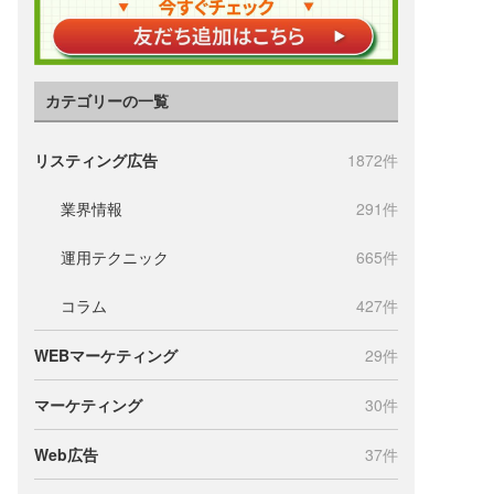
カテゴリーの一覧
リスティング広告
1872件
業界情報
291件
運用テクニック
665件
コラム
427件
WEBマーケティング
29件
マーケティング
30件
Web広告
37件