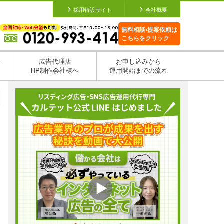
採用特設サイト
会社概要
無料相談•提案依頼は
こちらをクリック
を
広告代理店
お申し込みから
HP制作会社様へ
運用開始までの流れ
日
日