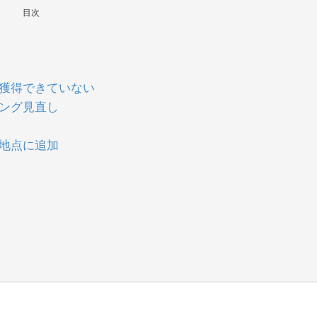
目次
が獲得できていない
ング見直し
地点に追加