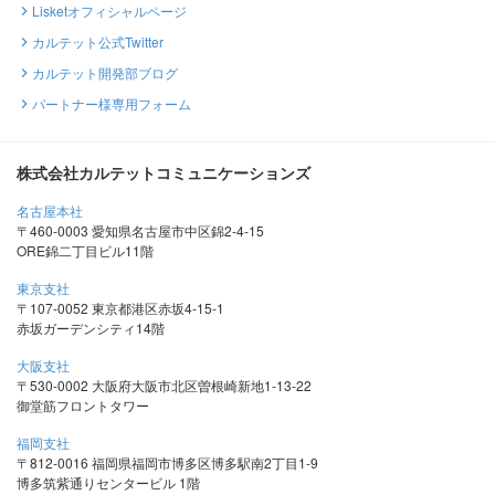
Lisketオフィシャルページ
カルテット公式Twitter
カルテット開発部ブログ
パートナー様専用フォーム
株式会社カルテットコミュニケーションズ
名古屋本社
〒460-0003 愛知県名古屋市中区錦2-4-15
ORE錦二丁目ビル11階
東京支社
〒107-0052 東京都港区赤坂4-15-1
赤坂ガーデンシティ14階
大阪支社
〒530-0002 大阪府大阪市北区曽根崎新地1-13-22
御堂筋フロントタワー
福岡支社
〒812-0016 福岡県福岡市博多区博多駅南2丁目1-9
博多筑紫通りセンタービル 1階