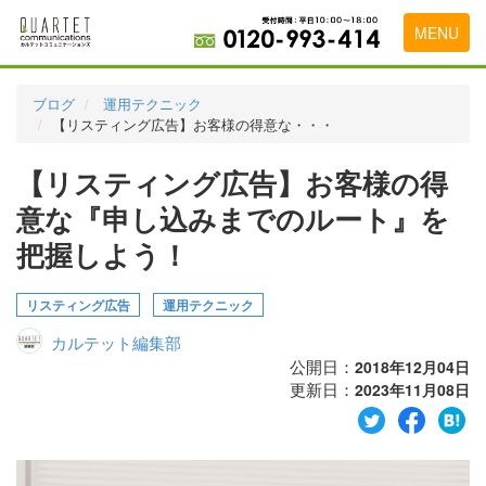
MENU
トップページ
ブログ
運用テクニック
【リスティング広告】お客様の得意な・・・
料金表
【リスティング広告】お客様の得
実績・お客様の声
意な『申し込みまでのルート』を
初めて導入をお考えの方
把握しよう！
代理店の乗り換えをお考えの方
リスティング広告
運用テクニック
広告代理店・HP制作会社様へ
カルテット編集部
お申し込みから運用開始までの流れ
公開日：
2018年12月04日
更新日：
2023年11月08日
会社概要
お問い合わせ