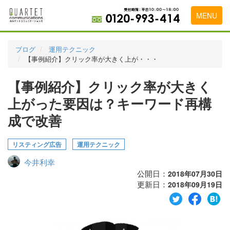
MENU
トップページ
ブログ
運用テクニック
【事例紹介】クリック率が大きく上が・・・
料金表
【事例紹介】クリック率が大きく
実績・お客様の声
上がった要因は？キーワード再構
初めて導入をお考えの方
成で改善
代理店の乗り換えをお考えの方
リスティング広告
運用テクニック
広告代理店・HP制作会社様へ
今井利幸
お申し込みから運用開始までの流れ
公開日：
2018年07月30日
更新日：
2018年09月19日
会社概要
お問い合わせ