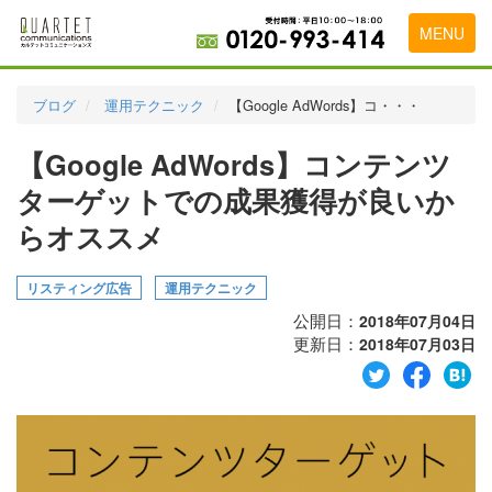
MENU
トップページ
ブログ
運用テクニック
【Google AdWords】コ・・・
料金表
【Google AdWords】コンテンツ
実績・お客様の声
ターゲットでの成果獲得が良いか
初めて導入をお考えの方
らオススメ
代理店の乗り換えをお考えの方
リスティング広告
運用テクニック
広告代理店・HP制作会社様へ
公開日：
2018年07月04日
更新日：
2018年07月03日
お申し込みから運用開始までの流れ
会社概要
お問い合わせ