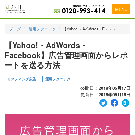
MENU
トップページ
ブログ
運用テクニック
【Yahoo!・AdWords・F・・・
料金表
【Yahoo!・AdWords・
実績・お客様の声
Facebook】広告管理画面からレポ
初めて導入をお考えの方
ートを送る方法
代理店の乗り換えをお考えの方
リスティング広告
運用テクニック
広告代理店・HP制作会社様へ
公開日：
2018年05月17日
更新日：
2018年05月16日
お申し込みから運用開始までの流れ
会社概要
お問い合わせ