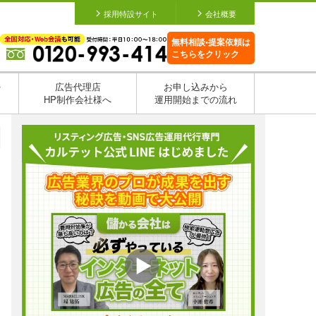
採用特設サイト
会社概要
無料相談•提案依頼は
こちらをクリック
を
広告代理店
お申し込みから
HP制作会社様へ
運用開始までの流れ
日
日