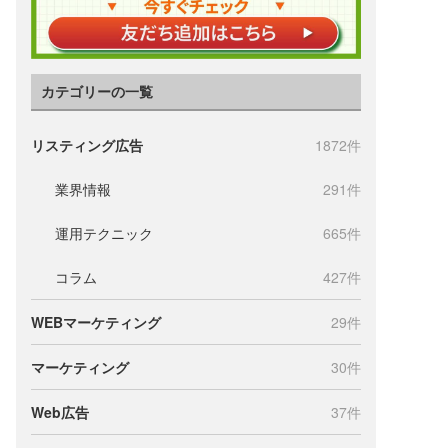
カテゴリーの一覧
リスティング広告
1872件
業界情報
291件
運用テクニック
665件
コラム
427件
WEBマーケティング
29件
マーケティング
30件
Web広告
37件