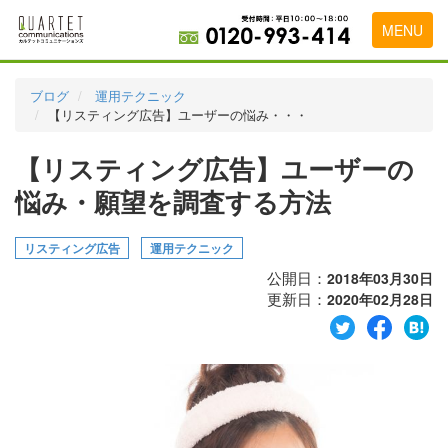
MENU
トップページ
ブログ
運用テクニック
【リスティング広告】ユーザーの悩み・・・
料金表
【リスティング広告】ユーザーの
実績・お客様の声
悩み・願望を調査する方法
初めて導入をお考えの方
代理店の乗り換えをお考えの方
リスティング広告
運用テクニック
公開日：
2018年03月30日
広告代理店・HP制作会社様へ
更新日：
2020年02月28日
お申し込みから運用開始までの流れ
会社概要
お問い合わせ