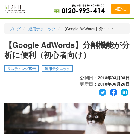
MENU
トップページ
ブログ
運用テクニック
【Google AdWords】分・・・
料金表
【Google AdWords】分割機能が分
実績・お客様の声
析に便利（初心者向け）
初めて導入をお考えの方
リスティング広告
運用テクニック
代理店の乗り換えをお考えの方
公開日：
2018年03月08日
更新日：
2018年06月26日
広告代理店・HP制作会社様へ
お申し込みから運用開始までの流れ
会社概要
お問い合わせ