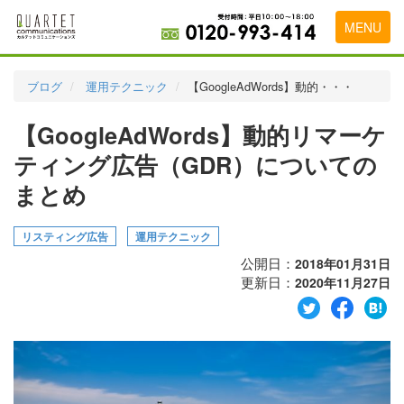
MENU
トップページ
ブログ
運用テクニック
【GoogleAdWords】動的・・・
料金表
【GoogleAdWords】動的リマーケ
実績・お客様の声
ティング広告（GDR）についての
初めて導入をお考えの方
まとめ
代理店の乗り換えをお考えの方
リスティング広告
運用テクニック
広告代理店・HP制作会社様へ
公開日：
2018年01月31日
更新日：
2020年11月27日
お申し込みから運用開始までの流れ
会社概要
お問い合わせ