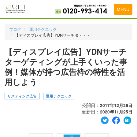
MENU
トップページ
ブログ
運用テクニック
【ディスプレイ広告】YDNサーチタ・・・
料金表
【ディスプレイ広告】YDNサーチ
実績・お客様の声
ターゲティングが上手くいった事
初めて導入をお考えの方
例！媒体が持つ広告枠の特性を活
代理店の乗り換えをお考えの方
用しよう
広告代理店・HP制作会社様へ
リスティング広告
運用テクニック
お申し込みから運用開始までの流れ
公開日：
2017年12月26日
更新日：
2020年11月25日
会社概要
お問い合わせ