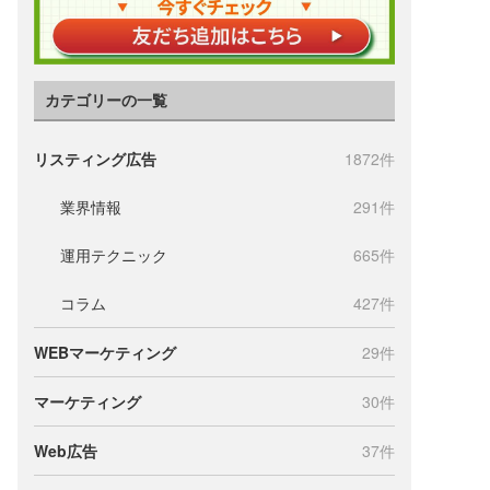
カテゴリーの一覧
リスティング広告
1872件
業界情報
291件
運用テクニック
665件
コラム
427件
WEBマーケティング
29件
マーケティング
30件
Web広告
37件