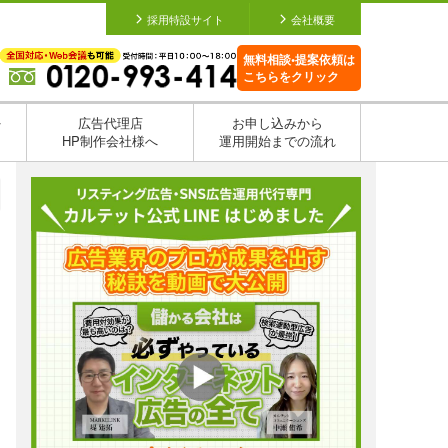
採用特設サイト
会社概要
無料相談•提案依頼は
こちらをクリック
を
広告代理店
お申し込みから
HP制作会社様へ
運用開始までの流れ
日
日