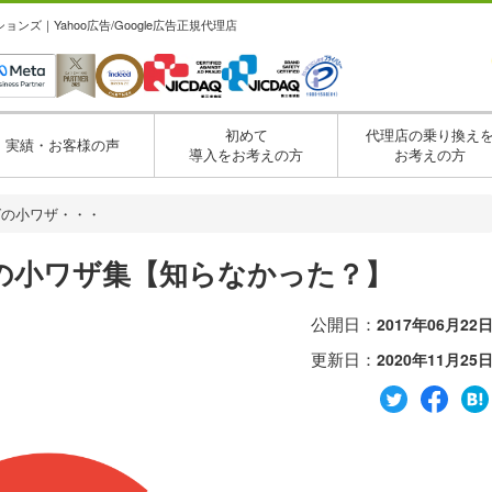
ズ｜Yahoo広告/Google広告正規代理店
初めて
代理店の乗り換え
実績・お客様の声
導入をお考えの方
お考えの方
グの小ワザ・・・
の小ワザ集【知らなかった？】
公開日：
2017年06月22
更新日：
2020年11月25