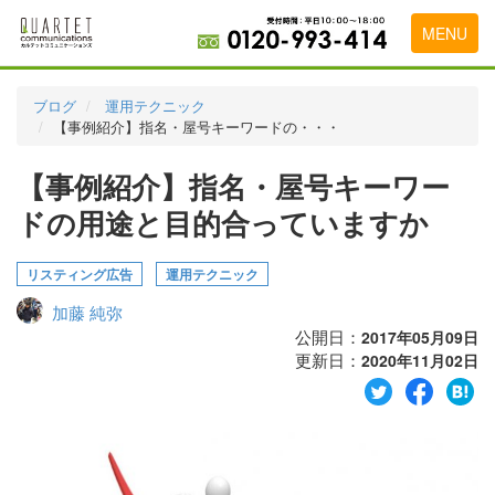
MENU
トップページ
ブログ
運用テクニック
【事例紹介】指名・屋号キーワードの・・・
料金表
【事例紹介】指名・屋号キーワー
実績・お客様の声
ドの用途と目的合っていますか
初めて導入をお考えの方
代理店の乗り換えをお考えの方
リスティング広告
運用テクニック
加藤 純弥
広告代理店・HP制作会社様へ
公開日：
2017年05月09日
更新日：
お申し込みから運用開始までの流れ
2020年11月02日
会社概要
お問い合わせ