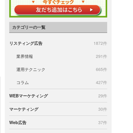
カテゴリーの一覧
リスティング広告
1872件
業界情報
291件
運用テクニック
665件
コラム
427件
WEBマーケティング
29件
マーケティング
30件
Web広告
37件