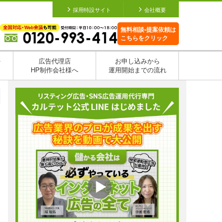
採用特設サイト
会社概要
無料相談•提案依頼は
こちらをクリック
を
広告代理店
お申し込みから
HP制作会社様へ
運用開始までの流れ
日
日