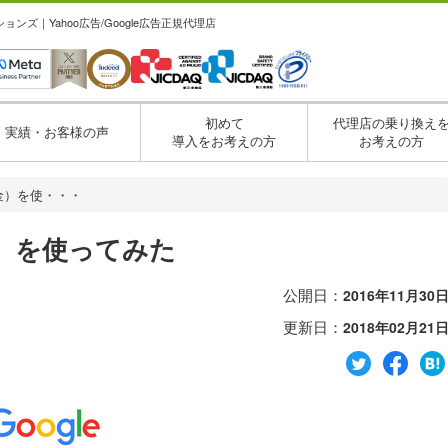
ズ｜Yahoo広告/Google広告正規代理店
初めて
代理店の乗り換え
実績・お客様の声
導入をお考えの方
お考えの方
金）を使・・・
）を使ってみた
公開日：
2016年11月30
更新日：
2018年02月21