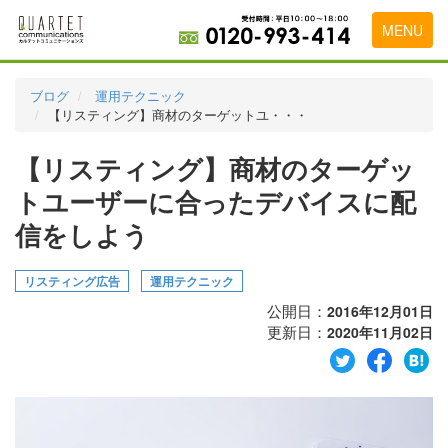
MENU
トップページ
ブログ
運用テクニック
【リスティング】商材のターゲットユ・・・
料金表
【リスティング】商材のターゲッ
実績・お客様の声
トユーザーに合ったデバイスに配
初めて導入をお考えの方
信をしよう
代理店の乗り換えをお考えの方
リスティング広告
運用テクニック
広告代理店・HP制作会社様へ
公開日：
2016年12月01日
お申し込みから運用開始までの流れ
更新日：
2020年11月02日
会社概要
お問い合わせ