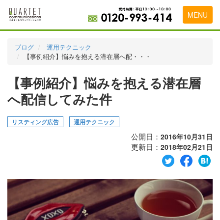
MENU
トップページ
ブログ
運用テクニック
【事例紹介】悩みを抱える潜在層へ配・・・
料金表
【事例紹介】悩みを抱える潜在層
実績・お客様の声
へ配信してみた件
初めて導入をお考えの方
代理店の乗り換えをお考えの方
リスティング広告
運用テクニック
公開日：
2016年10月31日
広告代理店・HP制作会社様へ
更新日：
2018年02月21日
お申し込みから運用開始までの流れ
会社概要
お問い合わせ