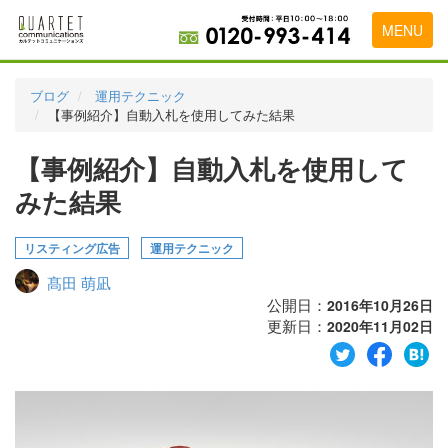
MENU
トップページ
ブログ
運用テクニック
【事例紹介】自動入札を使用してみた結果
料金表
【事例紹介】自動入札を使用して
実績・お客様の声
みた結果
初めて導入をお考えの方
代理店の乗り換えをお考えの方
リスティング広告
運用テクニック
髙田 萌凪
広告代理店・HP制作会社様へ
公開日：
2016年10月26日
更新日：
お申し込みから運用開始までの流れ
2020年11月02日
会社概要
お問い合わせ