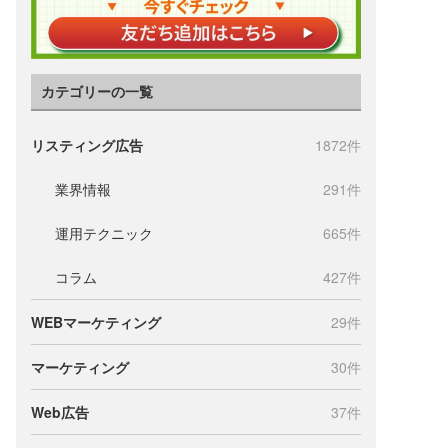
カテゴリーの一覧
リスティング広告
1872件
業界情報
291件
運用テクニック
665件
コラム
427件
WEBマーケティング
29件
マーケティング
30件
Web広告
37件