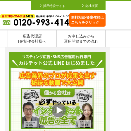
採用特設サイト
会社概要
無料相談•提案依頼は
こちらをクリック
を
広告代理店
お申し込みから
HP制作会社様へ
運用開始までの流れ
日
日