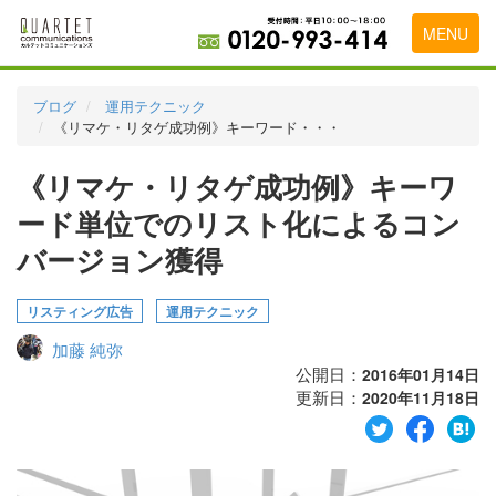
MENU
トップページ
ブログ
運用テクニック
《リマケ・リタゲ成功例》キーワード・・・
料金表
《リマケ・リタゲ成功例》キーワ
実績・お客様の声
ード単位でのリスト化によるコン
初めて導入をお考えの方
バージョン獲得
代理店の乗り換えをお考えの方
リスティング広告
運用テクニック
広告代理店・HP制作会社様へ
加藤 純弥
お申し込みから運用開始までの流れ
公開日：
2016年01月14日
更新日：
2020年11月18日
会社概要
お問い合わせ