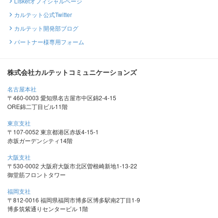
Lisketオフィシャルページ
カルテット公式Twitter
カルテット開発部ブログ
パートナー様専用フォーム
株式会社カルテットコミュニケーションズ
名古屋本社
〒460-0003 愛知県名古屋市中区錦2-4-15
ORE錦二丁目ビル11階
東京支社
〒107-0052 東京都港区赤坂4-15-1
赤坂ガーデンシティ14階
大阪支社
〒530-0002 大阪府大阪市北区曽根崎新地1-13-22
御堂筋フロントタワー
福岡支社
〒812-0016 福岡県福岡市博多区博多駅南2丁目1-9
博多筑紫通りセンタービル 1階