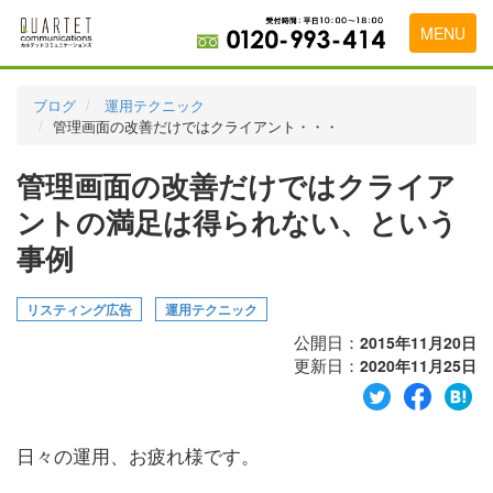
MENU
トップページ
ブログ
運用テクニック
管理画面の改善だけではクライアント・・・
料金表
管理画面の改善だけではクライア
実績・お客様の声
ントの満足は得られない、という
初めて導入をお考えの方
事例
代理店の乗り換えをお考えの方
リスティング広告
運用テクニック
広告代理店・HP制作会社様へ
公開日：
2015年11月20日
お申し込みから運用開始までの流れ
更新日：
2020年11月25日
会社概要
お問い合わせ
日々の運用、お疲れ様です。