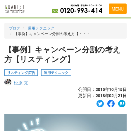
MENU
トップページ
ブログ
運用テクニック
【事例】キャンペーン分割の考え方【・・・
料金表
【事例】キャンペーン分割の考え
実績・お客様の声
方【リスティング】
初めて導入をお考えの方
代理店の乗り換えをお考えの方
リスティング広告
運用テクニック
松原 充
広告代理店・HP制作会社様へ
公開日：
2015年10月15日
更新日：
お申し込みから運用開始までの流れ
2018年02月21日
会社概要
お問い合わせ