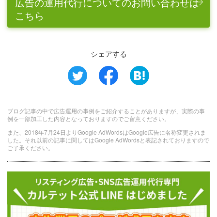
広告の運用代行についてのお問い合わせは
こちら
シェアする
ブログ記事の中で広告運用の事例をご紹介することがありますが、実際の事
例を一部加工した内容となっておりますのでご留意ください。
また、2018年7月24日よりGoogle AdWordsはGoogle広告に名称変更されま
した。それ以前の記事に関してはGoogle AdWordsと表記されておりますので
ご了承ください。