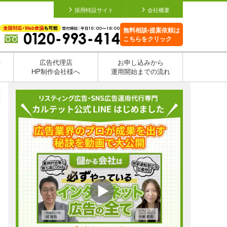
採用特設サイト
会社概要
無料相談•提案依頼は
こちらをクリック
を
広告代理店
お申し込みから
HP制作会社様へ
運用開始までの流れ
日
日