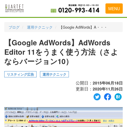
MENU
トップページ
ブログ
運用テクニック
【Google AdWords】A・・・
料金表
【Google AdWords】AdWords
実績・お客様の声
Editor 11をうまく使う方法（さよ
初めて導入をお考えの方
ならバージョン10）
代理店の乗り換えをお考えの方
リスティング広告
運用テクニック
広告代理店・HP制作会社様へ
公開日：
2015年06月18日
更新日：
2020年11月26日
お申し込みから運用開始までの流れ
会社概要
お問い合わせ