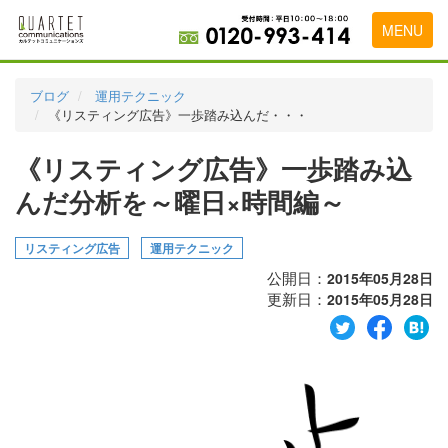
MENU
トップページ
ブログ
運用テクニック
《リスティング広告》一歩踏み込んだ・・・
料金表
《リスティング広告》一歩踏み込
実績・お客様の声
んだ分析を～曜日×時間編～
初めて導入をお考えの方
代理店の乗り換えをお考えの方
リスティング広告
運用テクニック
公開日：
2015年05月28日
広告代理店・HP制作会社様へ
更新日：
2015年05月28日
お申し込みから運用開始までの流れ
会社概要
お問い合わせ