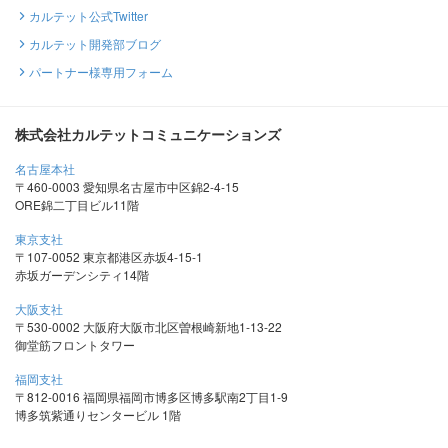
カルテット公式Twitter
カルテット開発部ブログ
パートナー様専用フォーム
株式会社カルテットコミュニケーションズ
名古屋本社
〒460-0003 愛知県名古屋市中区錦2-4-15
ORE錦二丁目ビル11階
東京支社
〒107-0052 東京都港区赤坂4-15-1
赤坂ガーデンシティ14階
大阪支社
〒530-0002 大阪府大阪市北区曽根崎新地1-13-22
御堂筋フロントタワー
福岡支社
〒812-0016 福岡県福岡市博多区博多駅南2丁目1-9
博多筑紫通りセンタービル 1階