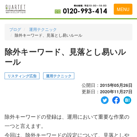
MENU
トップページ
ブログ
運用テクニック
除外キーワード、見落とし易いルール
料金表
除外キーワード、見落とし易いル
実績・お客様の声
ール
初めて導入をお考えの方
代理店の乗り換えをお考えの方
リスティング広告
運用テクニック
公開日：
2015年05月26日
広告代理店・HP制作会社様へ
更新日：
2020年11月27日
お申し込みから運用開始までの流れ
会社概要
除外キーワードの登録は、運用において重要な作業の
一つと言えます。
お問い合わせ
今回は、除外キーワードの設定について、見落としや