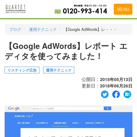
MENU
トップページ
ブログ
運用テクニック
【Google AdWords】レ・・・
料金表
【Google AdWords】レポート エ
実績・お客様の声
ディタを使ってみました！
初めて導入をお考えの方
リスティング広告
運用テクニック
代理店の乗り換えをお考えの方
公開日：
2015年05月13日
更新日：
2018年06月26日
広告代理店・HP制作会社様へ
お申し込みから運用開始までの流れ
会社概要
お問い合わせ