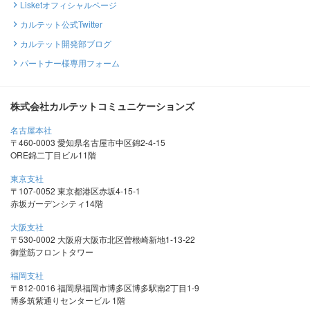
Lisketオフィシャルページ
カルテット公式Twitter
カルテット開発部ブログ
パートナー様専用フォーム
株式会社カルテットコミュニケーションズ
名古屋本社
〒460-0003 愛知県名古屋市中区錦2-4-15
ORE錦二丁目ビル11階
東京支社
〒107-0052 東京都港区赤坂4-15-1
赤坂ガーデンシティ14階
大阪支社
〒530-0002 大阪府大阪市北区曽根崎新地1-13-22
御堂筋フロントタワー
福岡支社
〒812-0016 福岡県福岡市博多区博多駅南2丁目1-9
博多筑紫通りセンタービル 1階