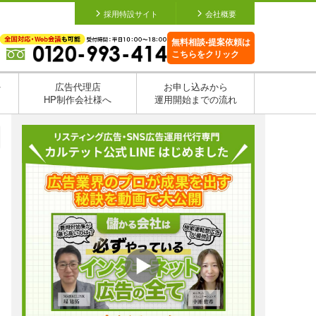
採用特設サイト
会社概要
無料相談•提案依頼は
こちらをクリック
を
広告代理店
お申し込みから
HP制作会社様へ
運用開始までの流れ
日
日