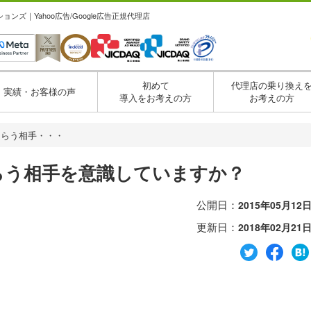
ズ｜Yahoo広告/Google広告正規代理店
初めて
代理店の乗り換え
実績・お客様の声
導入をお考えの方
お考えの方
もらう相手・・・
らう相手を意識していますか？
公開日：
2015年05月12
更新日：
2018年02月21