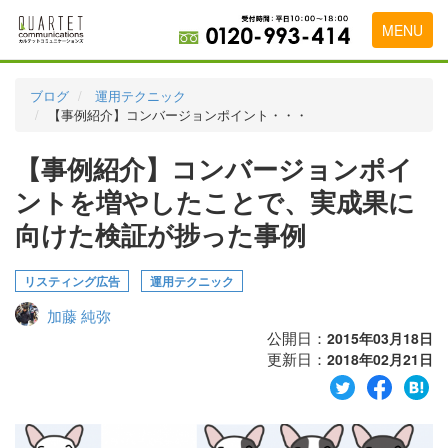
MENU
トップページ
ブログ
運用テクニック
【事例紹介】コンバージョンポイント・・・
料金表
【事例紹介】コンバージョンポイ
実績・お客様の声
ントを増やしたことで、実成果に
初めて導入をお考えの方
向けた検証が捗った事例
代理店の乗り換えをお考えの方
リスティング広告
運用テクニック
広告代理店・HP制作会社様へ
加藤 純弥
お申し込みから運用開始までの流れ
公開日：
2015年03月18日
更新日：
2018年02月21日
会社概要
お問い合わせ