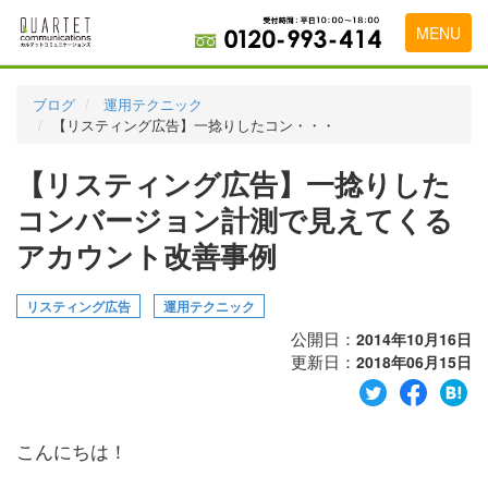
MENU
トップページ
ブログ
運用テクニック
【リスティング広告】一捻りしたコン・・・
料金表
【リスティング広告】一捻りした
実績・お客様の声
コンバージョン計測で見えてくる
初めて導入をお考えの方
アカウント改善事例
代理店の乗り換えをお考えの方
リスティング広告
運用テクニック
広告代理店・HP制作会社様へ
公開日：
2014年10月16日
お申し込みから運用開始までの流れ
更新日：
2018年06月15日
会社概要
お問い合わせ
こんにちは！