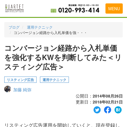
MENU
トップページ
ブログ
運用テクニック
コンバージョン経路から入札単価を強・・・
料金表
コンバージョン経路から入札単価
実績・お客様の声
を強化するKWを判断してみた＜リ
初めて導入をお考えの方
スティング広告＞
代理店の乗り換えをお考えの方
リスティング広告
運用テクニック
広告代理店・HP制作会社様へ
加藤 純弥
お申し込みから運用開始までの流れ
公開日：
2014年08月26日
更新日：
2018年02月21日
会社概要
お問い合わせ
リスティング広告運用を開始していくと、現在登録し