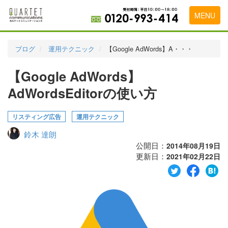
MENU
トップページ
ブログ
運用テクニック
【Google AdWords】A・・・
料金表
【Google AdWords】
実績・お客様の声
AdWordsEditorの使い方
初めて導入をお考えの方
リスティング広告
運用テクニック
代理店の乗り換えをお考えの方
鈴木 達朗
広告代理店・HP制作会社様へ
公開日：
2014年08月19日
更新日：
2021年02月22日
お申し込みから運用開始までの流れ
会社概要
お問い合わせ