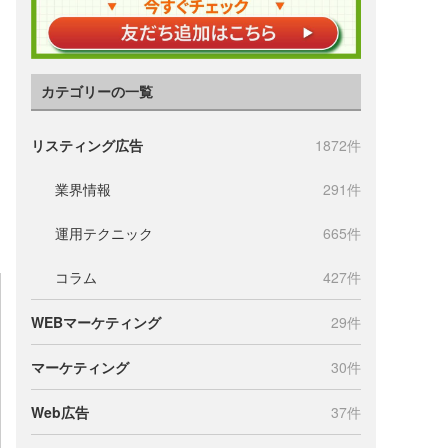
カテゴリーの一覧
リスティング広告
1872件
業界情報
291件
運用テクニック
665件
コラム
427件
WEBマーケティング
29件
マーケティング
30件
Web広告
37件