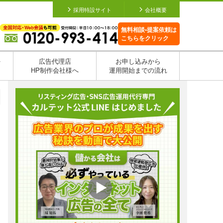
採用特設サイト
会社概要
無料相談•提案依頼は
こちらをクリック
を
広告代理店
お申し込みから
HP制作会社様へ
運用開始までの流れ
日
日