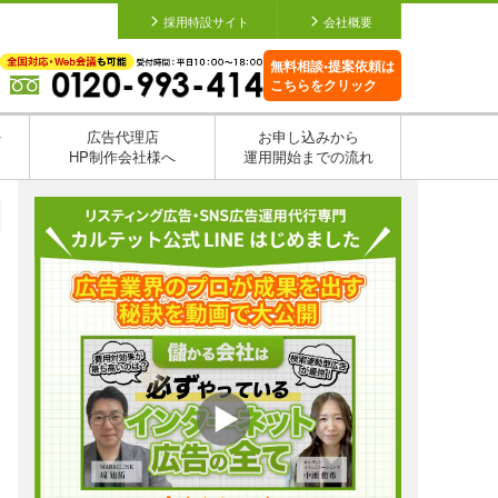
採用特設サイト
会社概要
無料相談•提案依頼は
こちらをクリック
を
広告代理店
お申し込みから
HP制作会社様へ
運用開始までの流れ
日
日