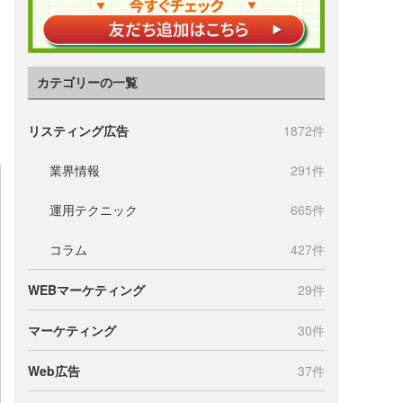
カテゴリーの一覧
リスティング広告
1872件
業界情報
291件
運用テクニック
665件
コラム
427件
WEBマーケティング
29件
マーケティング
30件
Web広告
37件