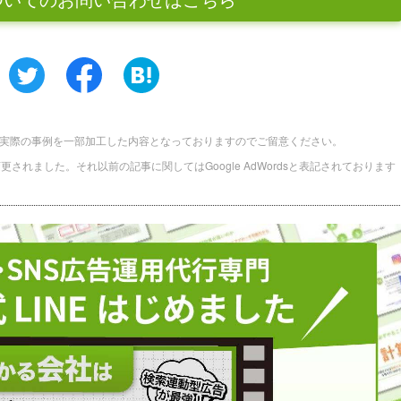
実際の事例を一部加工した内容となっておりますのでご留意ください。
に名称変更されました。それ以前の記事に関してはGoogle AdWordsと表記されております