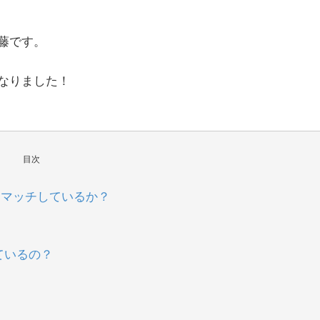
藤です。
なりました！
目次
にマッチしているか？
ているの？