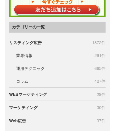
カテゴリーの一覧
リスティング広告
1872件
業界情報
291件
運用テクニック
665件
コラム
427件
WEBマーケティング
29件
マーケティング
30件
Web広告
37件