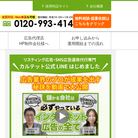
採用特設サイト
会社概要
無料相談•提案依頼は
こちらをクリック
を
広告代理店
お申し込みから
HP制作会社様へ
運用開始までの流れ
日
日