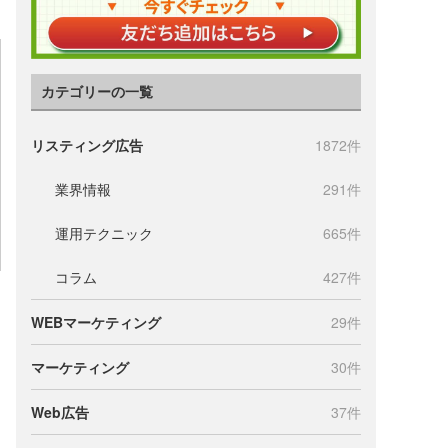
カテゴリーの一覧
リスティング広告
1872件
業界情報
291件
運用テクニック
665件
コラム
427件
WEBマーケティング
29件
マーケティング
30件
Web広告
37件