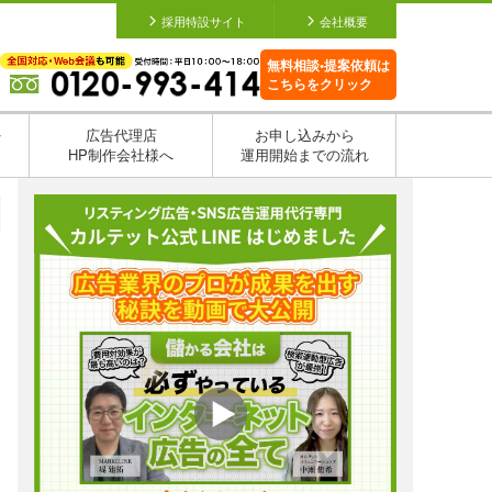
採用特設サイト
会社概要
無料相談•提案依頼は
こちらをクリック
を
広告代理店
お申し込みから
HP制作会社様へ
運用開始までの流れ
日
日