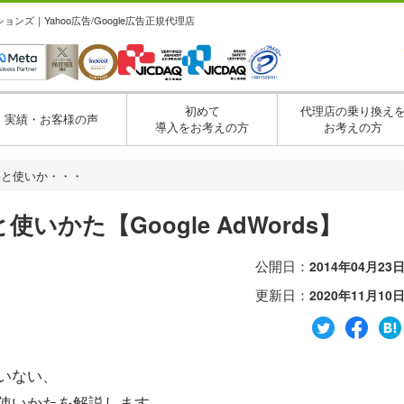
ズ｜Yahoo広告/Google広告正規代理店
初めて
代理店の乗り換え
実績・お客様の声
導入をお考えの方
お考えの方
要と使いか・・・
かた【Google AdWords】
公開日：
2014年04月23
更新日：
2020年11月10
いない、
使いかたを解説します。