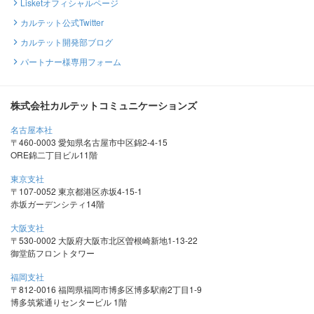
Lisketオフィシャルページ
カルテット公式Twitter
カルテット開発部ブログ
パートナー様専用フォーム
株式会社カルテットコミュニケーションズ
名古屋本社
〒460-0003 愛知県名古屋市中区錦2-4-15
ORE錦二丁目ビル11階
東京支社
〒107-0052 東京都港区赤坂4-15-1
赤坂ガーデンシティ14階
大阪支社
〒530-0002 大阪府大阪市北区曽根崎新地1-13-22
御堂筋フロントタワー
福岡支社
〒812-0016 福岡県福岡市博多区博多駅南2丁目1-9
博多筑紫通りセンタービル 1階