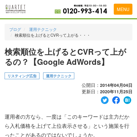
MENU
トップページ
ブログ
運用テクニック
検索順位を上げるとCVRって上がる・・・
料金表
検索順位を上げるとCVRって上が
実績・お客様の声
るの？【Google AdWords】
初めて導入をお考えの方
代理店の乗り換えをお考えの方
リスティング広告
運用テクニック
公開日：
2014年04月04日
広告代理店・HP制作会社様へ
更新日：
2020年11月25日
お申し込みから運用開始までの流れ
会社概要
運用者の方なら、一度は「このキーワードは主力だか
ら入札価格を上げて上位表示させる」という施策を行
お問い合わせ
ったことがあるのではないでしょうか。