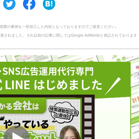
実際の事例を一部加工した内容となっておりますのでご留意ください。
に名称変更されました。それ以前の記事に関してはGoogle AdWordsと表記されております