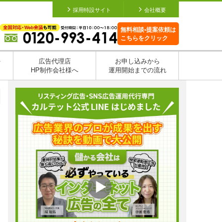
採用特設サイト
会社概要
無料相談•提案依頼は
こちらをクリック
を
広告代理店
お申し込みから
HP制作会社様へ
運用開始までの流れ
日
日