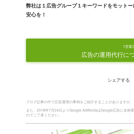
弊社は１広告グループ１キーワードをモットー
安心を！
1営業
広告の運用代行に
シェアする
ブログ記事の中で広告運用の事例をご紹介することがありますが、
また、2018年7月24日よりGoogle AdWordsはGoogle広告
のでご了承ください。