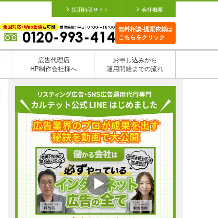
採用特設サイト
会社概要
無料相談•提案依頼は
こちらをクリック
を
広告代理店
お申し込みから
HP制作会社様へ
運用開始までの流れ
日
日