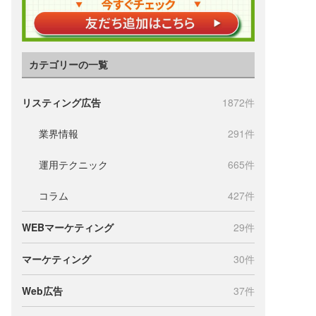
カテゴリーの一覧
リスティング広告
1872件
業界情報
291件
運用テクニック
665件
コラム
427件
WEBマーケティング
29件
マーケティング
30件
Web広告
37件