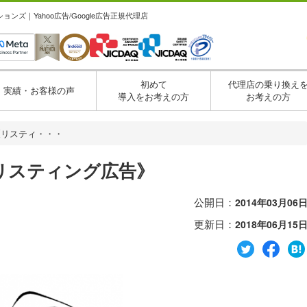
ズ｜Yahoo広告/Google広告正規代理店
初めて
代理店の乗り換え
実績・お客様の声
導入をお考えの方
お考えの方
《リスティ・・・
リスティング広告》
公開日：
2014年03月06
更新日：
2018年06月15