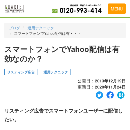
MENU
トップページ
ブログ
運用テクニック
スマートフォンでYahoo配信は有・・・
料金表
スマートフォンでYahoo配信は有
実績・お客様の声
効なのか？
初めて導入をお考えの方
代理店の乗り換えをお考えの方
リスティング広告
運用テクニック
公開日：
2013年12月19日
広告代理店・HP制作会社様へ
更新日：
2020年11月24日
お申し込みから運用開始までの流れ
会社概要
リスティング広告でスマートフォンユーザーに配信し
お問い合わせ
たい。