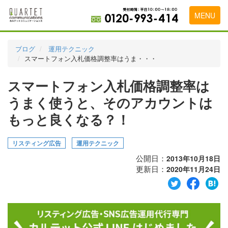
MENU
トップページ
ブログ
運用テクニック
スマートフォン入札価格調整率はうま・・・
料金表
スマートフォン入札価格調整率は
実績・お客様の声
うまく使うと、そのアカウントは
初めて導入をお考えの方
もっと良くなる？！
代理店の乗り換えをお考えの方
リスティング広告
運用テクニック
広告代理店・HP制作会社様へ
公開日：
2013年10月18日
お申し込みから運用開始までの流れ
更新日：
2020年11月24日
会社概要
お問い合わせ