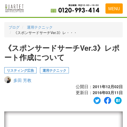
MENU
トップページ
ブログ
運用テクニック
《スポンサードサーチVer.3》レ・・・
料金表
《スポンサードサーチVer.3》レポ
実績・お客様の声
ート作成について
初めて導入をお考えの方
代理店の乗り換えをお考えの方
リスティング広告
運用テクニック
多田 芳教
広告代理店・HP制作会社様へ
公開日：
2011年12月02日
更新日：
お申し込みから運用開始までの流れ
2016年03月11日
会社概要
お問い合わせ