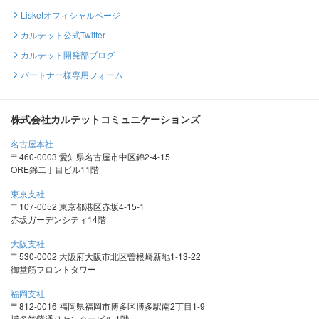
Lisketオフィシャルページ
カルテット公式Twitter
カルテット開発部ブログ
パートナー様専用フォーム
株式会社カルテットコミュニケーションズ
名古屋本社
〒460-0003 愛知県名古屋市中区錦2-4-15
ORE錦二丁目ビル11階
東京支社
〒107-0052 東京都港区赤坂4-15-1
赤坂ガーデンシティ14階
大阪支社
〒530-0002 大阪府大阪市北区曽根崎新地1-13-22
御堂筋フロントタワー
福岡支社
〒812-0016 福岡県福岡市博多区博多駅南2丁目1-9
博多筑紫通りセンタービル 1階