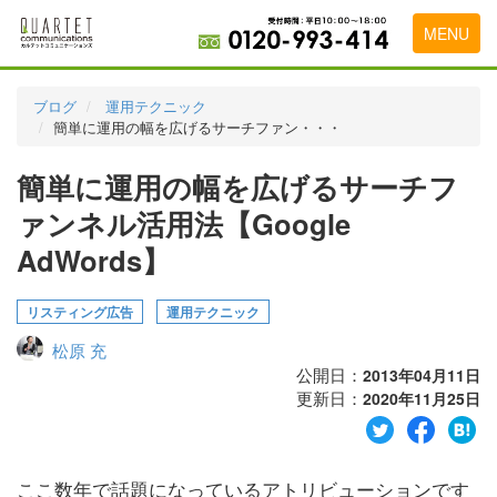
MENU
トップページ
ブログ
運用テクニック
簡単に運用の幅を広げるサーチファン・・・
料金表
簡単に運用の幅を広げるサーチフ
実績・お客様の声
ァンネル活用法【Google
初めて導入をお考えの方
AdWords】
代理店の乗り換えをお考えの方
リスティング広告
運用テクニック
広告代理店・HP制作会社様へ
松原 充
お申し込みから運用開始までの流れ
公開日：
2013年04月11日
更新日：
2020年11月25日
会社概要
お問い合わせ
ここ数年で話題になっているアトリビューションです