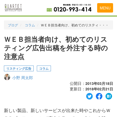
MENU
トップページ
ブログ
コラム
ＷＥＢ担当者向け、初めてのリスティ・・・
料金表
ＷＥＢ担当者向け、初めてのリス
実績・お客様の声
ティング広告出稿を外注する時の
初めて導入をお考えの方
注意点
代理店の乗り換えをお考えの方
リスティング広告
コラム
広告代理店・HP制作会社様へ
小野 周太郎
公開日：
2013年03月18日
お申し込みから運用開始までの流れ
更新日：
2018年02月21日
会社概要
お問い合わせ
新しい製品、新しいサービスが出来た時やこれからＷ