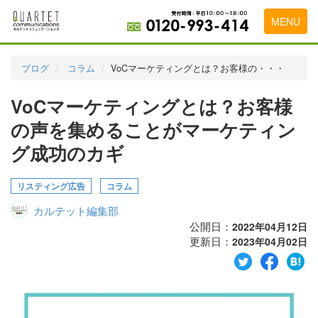
MENU
トップページ
ブログ
コラム
VoCマーケティングとは？お客様の・・・
料金表
VoCマーケティングとは？お客様
実績・お客様の声
の声を集めることがマーケティン
初めて導入をお考えの方
グ成功のカギ
代理店の乗り換えをお考えの方
リスティング広告
コラム
広告代理店・HP制作会社様へ
カルテット編集部
公開日：
2022年04月12日
お申し込みから運用開始までの流れ
更新日：
2023年04月02日
会社概要
お問い合わせ