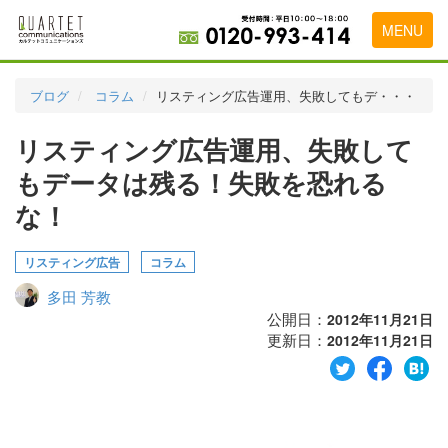
MENU
トップページ
ブログ
コラム
リスティング広告運用、失敗してもデ・・・
料金表
リスティング広告運用、失敗して
実績・お客様の声
もデータは残る！失敗を恐れる
初めて導入をお考えの方
な！
代理店の乗り換えをお考えの方
リスティング広告
コラム
広告代理店・HP制作会社様へ
多田 芳教
公開日：
2012年11月21日
お申し込みから運用開始までの流れ
更新日：
2012年11月21日
会社概要
お問い合わせ