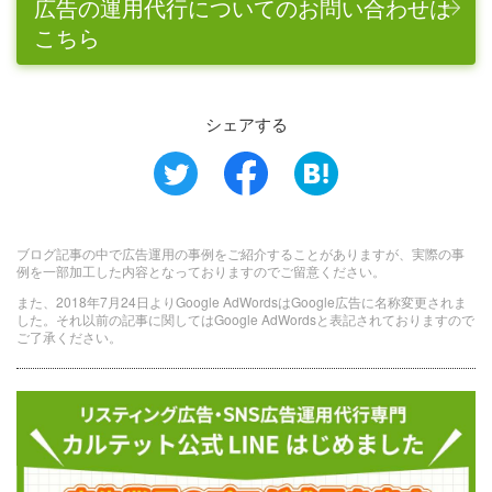
広告の運用代行についてのお問い合わせは
こちら
シェアする
ブログ記事の中で広告運用の事例をご紹介することがありますが、実際の事
例を一部加工した内容となっておりますのでご留意ください。
また、2018年7月24日よりGoogle AdWordsはGoogle広告に名称変更されま
した。それ以前の記事に関してはGoogle AdWordsと表記されておりますので
ご了承ください。