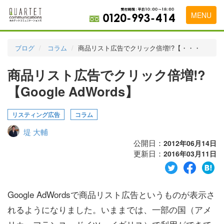
MENU
トップページ
ブログ
コラム
商品リスト広告でクリック倍増!?【・・・
料金表
商品リスト広告でクリック倍増!?
実績・お客様の声
【Google AdWords】
初めて導入をお考えの方
リスティング広告
コラム
代理店の乗り換えをお考えの方
堤 大輔
広告代理店・HP制作会社様へ
公開日：
2012年06月14日
更新日：
2016年03月11日
お申し込みから運用開始までの流れ
会社概要
Google AdWordsで商品リスト広告というものが表示さ
お問い合わせ
れるようになりました。いままでは、一部の国（アメ