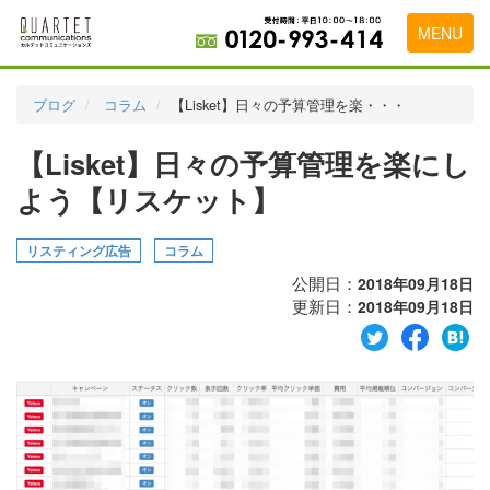
MENU
トップページ
ブログ
コラム
【Lisket】日々の予算管理を楽・・・
料金表
【Lisket】日々の予算管理を楽にし
実績・お客様の声
よう【リスケット】
初めて導入をお考えの方
リスティング広告
コラム
代理店の乗り換えをお考えの方
公開日：
2018年09月18日
更新日：
2018年09月18日
広告代理店・HP制作会社様へ
お申し込みから運用開始までの流れ
会社概要
お問い合わせ