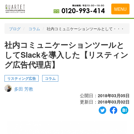
MENU
トップページ
ブログ
コラム
社内コミュニケーションツールとして・・・
料金表
社内コミュニケーションツールと
実績・お客様の声
してSlackを導入した【リスティン
初めて導入をお考えの方
グ広告代理店】
代理店の乗り換えをお考えの方
リスティング広告
コラム
広告代理店・HP制作会社様へ
多田 芳教
公開日：
2018年03月05日
お申し込みから運用開始までの流れ
更新日：
2018年03月02日
会社概要
お問い合わせ