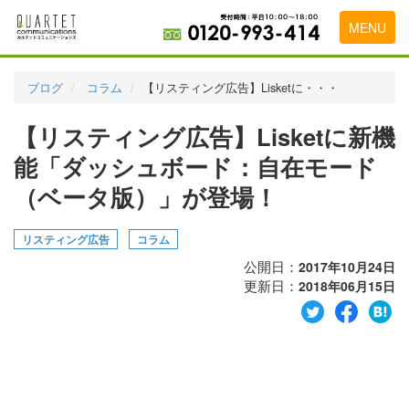
MENU
トップページ
ブログ
コラム
【リスティング広告】Lisketに・・・
料金表
【リスティング広告】Lisketに新機
実績・お客様の声
能「ダッシュボード：自在モード
初めて導入をお考えの方
（ベータ版）」が登場！
代理店の乗り換えをお考えの方
リスティング広告
コラム
広告代理店・HP制作会社様へ
公開日：
2017年10月24日
更新日：
2018年06月15日
お申し込みから運用開始までの流れ
会社概要
お問い合わせ