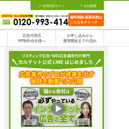
採用特設サイト
会社概要
無料相談•提案依頼は
こちらをクリック
を
広告代理店
お申し込みから
HP制作会社様へ
運用開始までの流れ
日
日