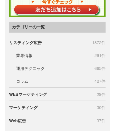
カテゴリーの一覧
リスティング広告
1872件
業界情報
291件
運用テクニック
665件
コラム
427件
WEBマーケティング
29件
マーケティング
30件
Web広告
37件